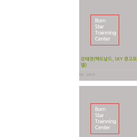
강태경(맥도날드, SKY 광고
델)
hit : 2610