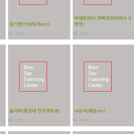
이채은(KBS 아빠셋엄마하나 소
김기범(스타토리ent)
영역)
hit : 1640
hit : 1358
홍다미(중앙대 연극영화과)
나승지(예당ent)
hit : 1107
hit : 1406