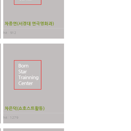
차종연(서경대 연극영화과)
hit : 912
차은덕(쇼호스트활동)
hit : 1279