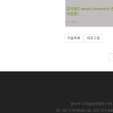
김지현(Temple University 
기전공)
hit : 869
처음목록
새로고침
본스타 구리남양주캠퍼스(연기원
Tel. 031-516-8500 Fax. 031-51