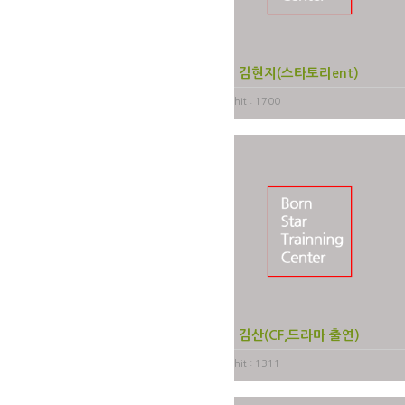
김현지(스타토리ent)
hit : 1700
김산(CF,드라마 출연)
hit : 1311