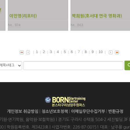
연
이민영(리포터)
박희원(호서대 연극 영화과)
hit : 974
hit : 863
1
2
3
4
5
6
8
9
10
7
개인정보 취급방침
|
청소년보호정책
|
이메일무단수집거부
|
반환규정
-연기학원, 음악원-보컬학원) | 경기도 구리시 수택동 504-2 세진빌딩 3F
6-8400 | 학원등록번호. 제3423호 | 사업자번호. 226-87-00151 대표 : 남주용 gu