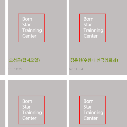
모
오성근(잡지모델)
김윤환(수원대 연극영화과)
hit : 1829
hit : 1054