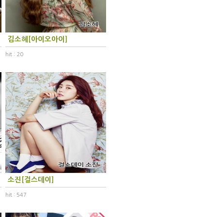
김소혜[아이오아이]
hit : 20
소진[걸스데이]
hit : 547