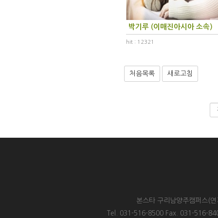
박기루 (이매진아시아 소속)
hit : 12321
처음목록
새로고침
본스타 구리남양주캠퍼스(연기원
Tel. 031-516-8500 Fax. 031-51