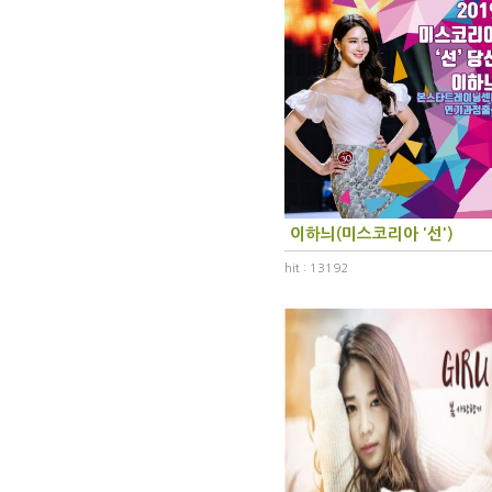
이하늬(미스코리아 '선')
hit : 13192