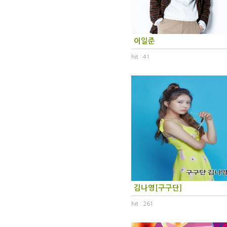
이일준
hit : 41
김나영[구구단]
hit : 261