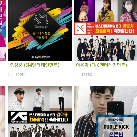
오성준 (SM엔터테인먼트)
이윤지 (FNC엔터테인먼트)
hit : 12931
hit : 12558