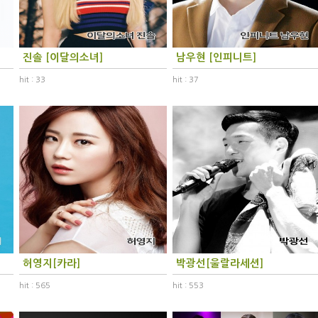
진솔 [이달의소녀]
남우현 [인피니트]
hit : 33
hit : 37
허영지[카라]
박광선[울랄라세션]
hit : 565
hit : 553