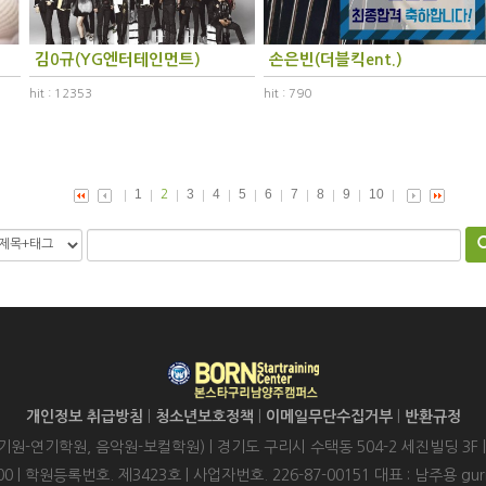
김0규(YG엔터테인먼트)
손은빈(더블킥ent.)
hit : 12353
hit : 790
1
3
4
5
6
7
8
9
10
2
개인정보 취급방침
|
청소년보호정책
|
이메일무단수집거부
|
반환규정
-연기학원, 음악원-보컬학원) | 경기도 구리시 수택동 504-2 세진빌딩 3F
6-8400 | 학원등록번호. 제3423호 | 사업자번호. 226-87-00151 대표 : 남주용 gu