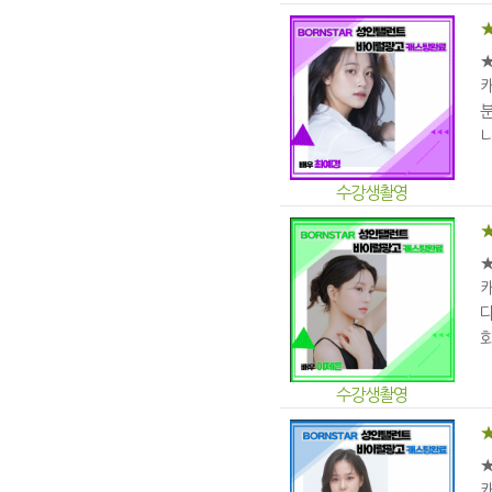
분
나
수강생촬영
다
화
수강생촬영