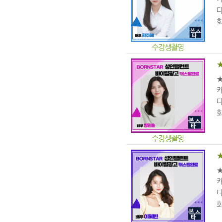
다
화
수강생촬영
다
화
수강생촬영
다
화