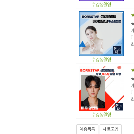
수강생촬영
다
화
수강생촬영
다
화
수강생촬영
처음목록
새로고침