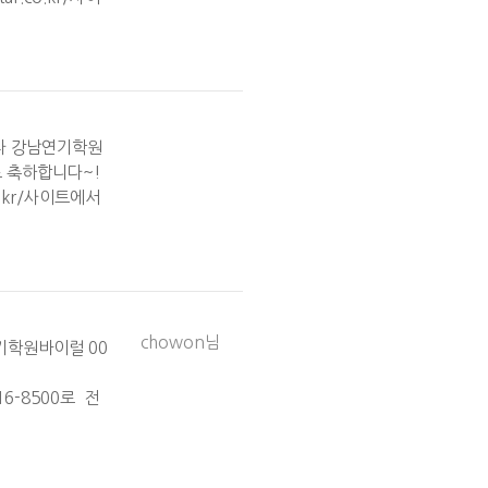
스타 강남연기학원
로 축하합니다~!
o.kr/사이트에서
chowon님
기학원바이럴 00
516-8500로 전