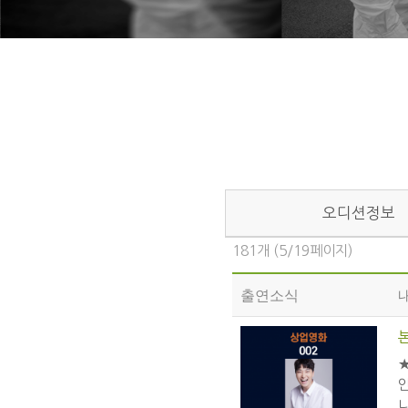
오디션정보
181개 (5/19페이지)
출연소식
니