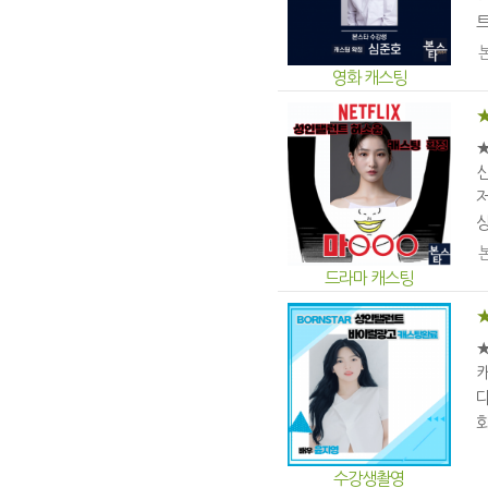
트
영화 캐스팅
★
신
저
상
드라마 캐스팅
다
화
수강생촬영