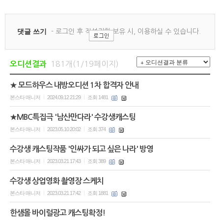
181개(1/19페이지)
오디션결과
★ 모드하우스 내방오디션 1차 합격자 안내
본스타 매니저
2024.09.12 21:29
조회 1481
|
|
★MBC특집극 '남산만다라' 수강생캐스팅
본스타 매니저
2023.05.10 20:02
조회 374
|
|
수강생 캐스팅작품 '인싸가 되고 싶은 나라' 방영
본스타 매니저
2023.03.21 17:43
조회 389
|
|
수강생 상업영화 촬영장 스케치
본스타 매니저
2023.03.21 17:42
조회 1881
|
|
한샘몰 바이럴광고 캐스팅확정!