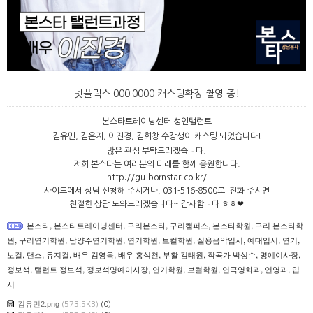
넷플릭스 000:0000 캐스팅확정 촬영 중!
본스타트레이닝센터 성인탤런트
김유민, 김은지, 이진경, 김회창 수강생이 캐스팅 되었습니다!
많은 관심 부탁드리겠습니다.
저희 본스타는 여러분의 미래를 함께 응원합니다.
http://gu.bornstar.co.kr/
사이트에서 상담 신청해 주시거나, 031-516-8500로 전화 주시면
친절한 상담 도와드리겠습니다~ 감사합니다 ㅎㅎ❤
,
,
,
,
,
본스타
본스타트레이닝센터
구리본스타
구리캠퍼스
본스타학원
구리 본스타학
,
,
,
,
,
,
,
,
원
구리연기학원
남양주연기학원
연기학원
보컬학원
실용음악입시
예대입시
연기
,
,
,
,
,
,
,
,
보컬
댄스
뮤지컬
배우 김영옥
배우 홍석천
부활 김태원
작곡가 박성수
명예이사장
,
,
,
,
,
,
,
정보석
탤런트 정보석
정보석명예이사장
연기학원
보컬학원
연극영화과
연영과
입
시
김유민2.png
(573.5KB)
(0)