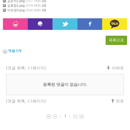
김은지1.png
(557.7KB)
(0)
김회창1.png
(439.9KB)
(0)
이진경3.png
(486.6KB)
(0)
목록으로
댓글
개
0